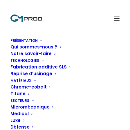
contact@gm-prod.eu
+33 7 60 77 28 32
PRÉSENTATION
Qui sommes-nous ?
Notre savoir-faire
TECHNOLOGIES
Fabrication additive SLS
Reprise d’usinage
MATÉRIAUX
Chrome-cobalt
Titane
SECTEURS
Micromécanique
Médical
Luxe
Défense