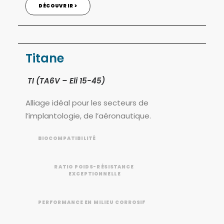
DÉCOUVRIR >
Titane
TI (TA6V – Eli 15-45)
Alliage idéal pour les secteurs de
l’implantologie, de l’aéronautique.
BIOCOMPATIBILITÉ
RATIO POIDS-RÉSISTANCE 
EXCEPTIONNELLE
PERFORMANCE EN MILIEU CORROSIF