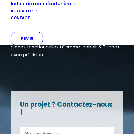
Industrie manufacturière
fabrication additive
ACTUALITÉS
CONTACT
De la pièce unitaire à la série. 300 000 pièces/an
réalisées. GM PROD transforme vos fichiers 3D en
DEVIS
pièces fonctionnelles (Chrome-cobalt & Titane)
avec précision.
Un projet ? Contactez-nous
!