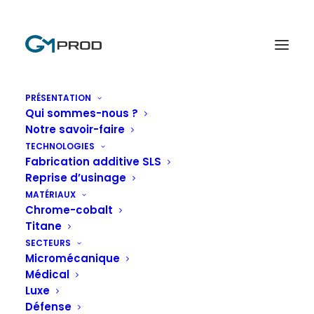
contact@gm-prod.eu
+33 7 60 77 28 32
PRÉSENTATION
Qui sommes-nous ?
Notre savoir-faire
TECHNOLOGIES
Fabrication additive SLS
Reprise d’usinage
MATÉRIAUX
Chrome-cobalt
SPÉCIALISTE FRANÇAIS DE L'IMPRESSION 
3D MÉTAL
Titane
SECTEURS
Micromécanique
L'excellence
Médical
Luxe
industrielle de la
Défense